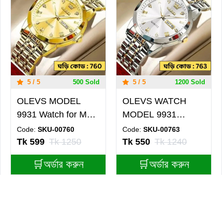
5 / 5
500 Sold
5 / 5
1200 Sold
OLEVS MODEL
OLEVS WATCH
9931 Watch for Men
MODEL 9931
Stainless Steel
TOTON AR DIAL
Code:
SKU-00760
Code:
SKU-00763
Watches - 9931
WHITE - MAN
Tk 599
Tk 1250
Tk 550
Tk 1240
FULL GOLDEN-
WATCH - LOCK
🛒অর্ডার করুন
🛒অর্ডার করুন
MAN WATCH -
PUSH - এক পিস ব্যাটারি
LOCK PUSH + এক
ফ্রি
পিস ব্যাটারি ফ্রি।