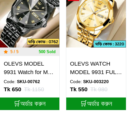
5 / 5
500 Sold
OLEVS MODEL
OLEVS WATCH
9931 Watch for Men
MODEL 9931 FULL
Stainless Steel
GOLDEN- MAN
Code:
SKU-00762
Code:
SKU-003220
Watches - 9931
WATCH - LOCK
Tk 650
Tk 1150
Tk 550
Tk 980
FULL BLACK
PUSH + এক পিস ব্যাটারি
🛒অর্ডার করুন
🛒অর্ডার করুন
WATCH- MAN
ফ্রি।
WATCH - LOCK
PUSH + এক পিস ব্যাটারি
ফ্রি।