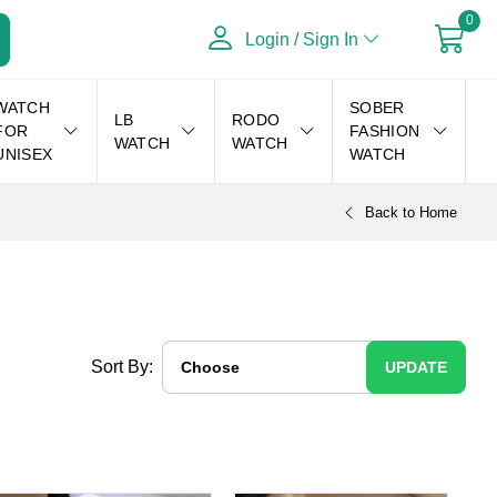
0
Login / Sign In
WATCH
SOBER
LB
RODO
FOR
FASHION
WATCH
WATCH
UNISEX
WATCH
Back to Home
Sort By:
UPDATE