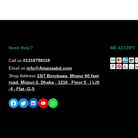
Need Help?
WE ACCEPT
Call us
01310758118
Email us
info@Amanaabd.com
Shop Address
15/7 Borobaag, Mirpur 60 feet
road, Mirpur-2, Dhaka - 1216 , Floor 5 . | Lift
-4 , Flat -G-5