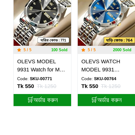
5 / 5
100 Sold
5 / 5
2000 Sold
OLEVS MODEL
OLEVS WATCH
9931 Watch for Men
MODEL 9931
TOTON AR DIAL
TOTON AR DIAL
Code:
SKU-00771
Code:
SKU-00764
BLACK- MAN
BLUE - MAN
Tk 550
Tk 1250
Tk 550
Tk 1250
WATCH - LOCK
WATCH - LOCK
🛒অর্ডার করুন
🛒অর্ডার করুন
PUSH
PUSH