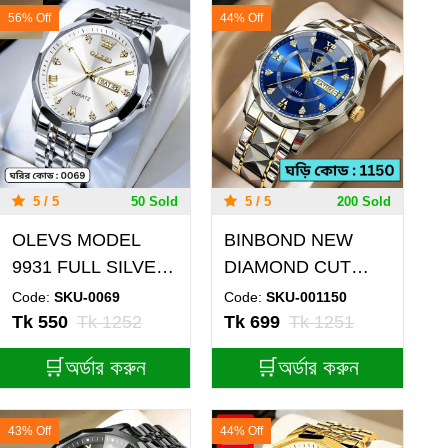
56% Off
44% Off
5 / 5
50 Sold
5 / 5
200 Sold
OLEVS MODEL
BINBOND NEW
9931 FULL SILVER
DIAMOND CUT
COOLER WATCH-
DESIGN TOTON
Code:
SKU-0069
Code:
SKU-001150
MAN WATCH -
AR DIAL BLUE
Tk 550
Tk 1252
Tk 699
Tk 1251
LOCK PUSH
COLOUR WATCH
🛒অর্ডার করুন
🛒অর্ডার করুন
for Men
43% Off
44% Off