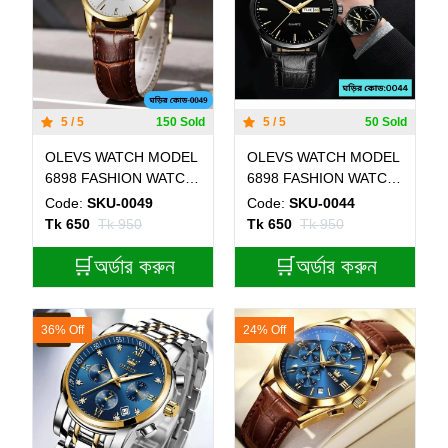
5 / 5
150 Sold
5 / 5
50 Sold
OLEVS WATCH MODEL
OLEVS WATCH MODEL
6898 FASHION WATCH
6898 FASHION WATCH
FOR MEN BELT
FOR MEN FULL BLACK
Code:
SKU-0049
Code:
SKU-0044
BROWN DIAL WHITE
COLOUR WATCH FOR
Tk 650
Tk 950
Tk 650
Tk 950
COLOUR WATCH FOR
MEN
MEN
🛒অর্ডার করুন
🛒অর্ডার করুন
36% Off
24% Off