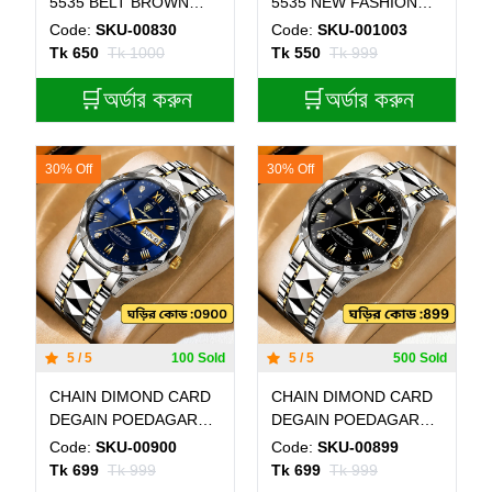
5535 BELT BROWN
5535 NEW FASHION
DIAL WHITE COLOUR
WATCH FOR MEN BELT
Code:
SKU-00830
Code:
SKU-001003
WATCH FOR MAN + এক
BROWN DIAL BLUE
Tk 650
Tk 1000
Tk 550
Tk 999
পিস ব্যাটারি ফ্রি
COLOUR WATCH- MAN
🛒অর্ডার করুন
WATCH
🛒অর্ডার করুন
30% Off
30% Off
5 / 5
100 Sold
5 / 5
500 Sold
CHAIN DIMOND CARD
CHAIN DIMOND CARD
DEGAIN POEDAGAR
DEGAIN POEDAGAR
MODEL 615 WATCH
WATCH MODEL 615
Code:
SKU-00900
Code:
SKU-00899
Toton Ar Dial Blue
Toton ar dial black
Tk 699
Tk 999
Tk 699
Tk 999
Colour Watch For man +
colour + এক পিস ব্যাটারি ফ্রি