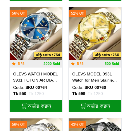
56% Off
52% Off
5 / 5
2000 Sold
5 / 5
500 Sold
OLEVS WATCH MODEL
OLEVS MODEL 9931
9931 TOTON AR DIAL
Watch for Men Stainless
BLUE - MAN WATCH -
Steel Watches - 9931
Code:
SKU-00764
Code:
SKU-00760
LOCK PUSH
FULL GOLDEN- MAN
Tk 550
Tk 1250
Tk 599
Tk 1250
WATCH - LOCK PUSH +
🛒অর্ডার করুন
এক পিস ব্যাটারি ফ্রি।
🛒অর্ডার করুন
56% Off
43% Off