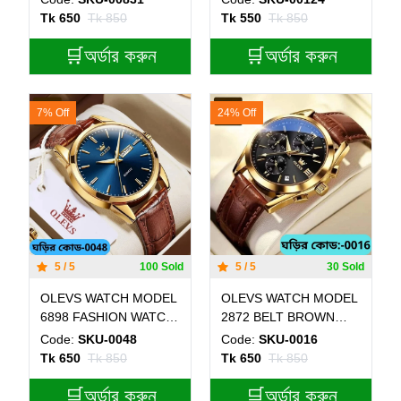
DIAL WHITE COLOUR
Tk 650
Tk 850
Tk 550
Tk 850
WATCH- MAN WATCH -
🛒অর্ডার করুন
DATE OR BAR SHOHO
🛒অর্ডার করুন
7% Off
24% Off
5 / 5
100 Sold
5 / 5
30 Sold
OLEVS WATCH MODEL
OLEVS WATCH MODEL
6898 FASHION WATCH
2872 BELT BROWN
FOR MEN BELT
DIAL BLACK WATCH
Code:
SKU-0048
Code:
SKU-0016
BROWN DIAL BLUE
FOR MEN + এক পিস ব্যাটারি
Tk 650
Tk 850
Tk 650
Tk 850
COLOUR WATCH FOR
ফ্রি।
MEN
🛒অর্ডার করুন
🛒অর্ডার করুন