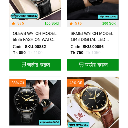
5 / 5
100 Sold
5 / 5
100 Sold
OLEVS WATCH MODEL
SKMEI WATCH MODEL
5535 FASHION WATCH
1848 DIGITAL LED
FOR MEN BELT BLACK
WATCH - FULL BLACK
Code:
SKU-00832
Code:
SKU-00696
DIAL BLACK COLOUR
Tk 650
Tk 1100
Tk 750
Tk 1050
WATCH - MAN WATCH -
DATE OR BAR SHOHO
🛒অর্ডার করুন
🛒অর্ডার করুন
38% Off
48% Off