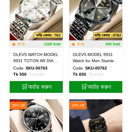
5 / 5
1200 Sold
5 / 5
500 Sold
OLEVS WATCH MODEL
OLEVS MODEL 9931
9931 TOTON AR DIAL
Watch for Men Stainless
WHITE - MAN WATCH -
Steel Watches - 9931
Code:
SKU-00763
Code:
SKU-00762
LOCK PUSH - এক পিস
FULL BLACK WATCH-
Tk 550
Tk 1240
Tk 650
Tk 1150
ব্যাটারি ফ্রি
MAN WATCH - LOCK
🛒অর্ডার করুন
PUSH + এক পিস ব্যাটারি
🛒অর্ডার করুন
ফ্রি।
35% Off
29% Off