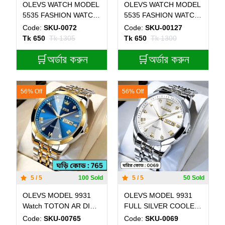
OLEVS WATCH MODEL
OLEVS WATCH MODEL
5535 FASHION WATCH
5535 FASHION WATCH
CODE 830 FOR MEN
FOR MEN CODE - 831
Code:
SKU-0072
Code:
SKU-00127
BELT BROWN DIAL
BELT BLACK DIAL
Tk 650
Tk 1305
Tk 650
Tk 1300
WHITE COLOR WATCH
WHITE COOLER
SUDU DATE WATCH-
🛒অর্ডার করুন
WATCH SUDU DATE
🛒অর্ডার করুন
MAN WATCH
WATCH- MAN WATCH
56% Off
56% Off
5 / 5
100 Sold
5 / 5
50 Sold
OLEVS MODEL 9931
OLEVS MODEL 9931
Watch TOTON AR DIAL
FULL SILVER COOLER
BLUE ROUND GOLDEN
WATCH- MAN WATCH -
Code:
SKU-00765
Code:
SKU-0069