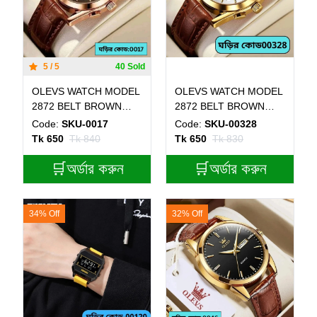
5 / 5
40 Sold
OLEVS WATCH MODEL
OLEVS WATCH MODEL
2872 BELT BROWN
2872 BELT BROWN
DIAL BROWN WATCH
ROUND GOLDEN DIAL
Code:
SKU-0017
Code:
SKU-00328
FOR MEN + এক পিস ব্যাটারি
WHITE COLOUR + এক
Tk 650
Tk 840
Tk 650
Tk 830
ফ্রি।
পিস ব্যাটারি ফ্রি।
🛒অর্ডার করুন
🛒অর্ডার করুন
34% Off
32% Off