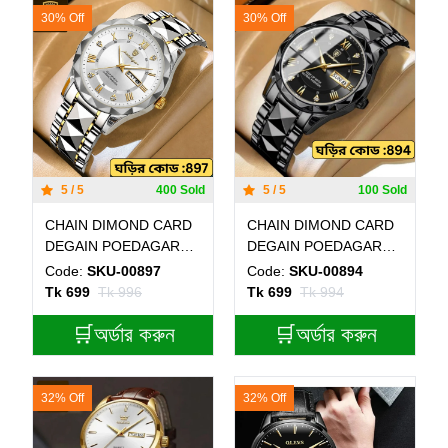
30% Off
30% Off
5 / 5
400 Sold
5 / 5
100 Sold
CHAIN DIMOND CARD
CHAIN DIMOND CARD
DEGAIN POEDAGAR
DEGAIN POEDAGAR
WATCH MODEL 615
WATCH MODEL 615
Code:
SKU-00897
Code:
SKU-00894
Toton ar Dial White
FULL BLACK COLOUR
Tk 699
Tk 996
Tk 699
Tk 994
Colour Watch + এক পিস
WATCH + এক পিস ব্যাটারি
ব্যাটারি ফ্রি।
🛒অর্ডার করুন
ফ্রি।
🛒অর্ডার করুন
32% Off
32% Off