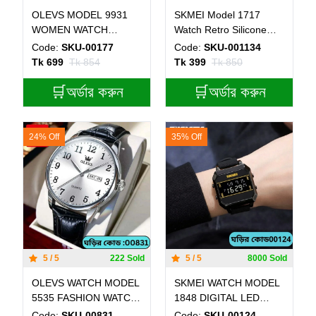
OLEVS MODEL 9931
SKMEI Model 1717
WOMEN WATCH
Watch Retro Silicone
TOTON DIAL WHITE
Band Casual Analog
Code:
SKU-00177
Code:
SKU-001134
COLOUR WATCH FOR
Quartz Model 1717
Tk 699
Tk 854
Tk 399
Tk 850
LADIS
skmei BELT BLACK
🛒অর্ডার করুন
DIAL BLACK OR WHITE
🛒অর্ডার করুন
COLOUR WATCH
24% Off
35% Off
5 / 5
222 Sold
5 / 5
8000 Sold
OLEVS WATCH MODEL
SKMEI WATCH MODEL
5535 FASHION WATCH
1848 DIGITAL LED
FOR MEN BELT BLACK
WATCH - FULL BLACK
Code:
SKU-00831
Code:
SKU-00124