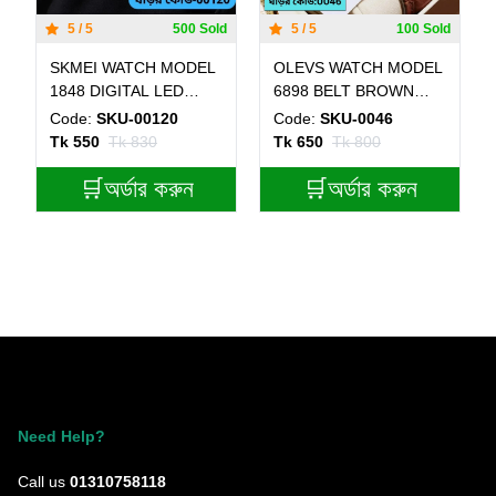
5 / 5
500 Sold
5 / 5
100 Sold
SKMEI WATCH MODEL
OLEVS WATCH MODEL
1848 DIGITAL LED
6898 BELT BROWN
WATCH - YELLOW
DIAL BLACK COLOUR
Code:
SKU-00120
Code:
SKU-0046
COOLER BELT
WATCH FOR MEN
Tk 550
Tk 830
Tk 650
Tk 800
🛒অর্ডার করুন
🛒অর্ডার করুন
Need Help?
Call us
01310758118