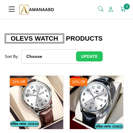
0
OLEVS WATCH
PRODUCTS
UPDATE
Sort By:
24% Off
24% Off