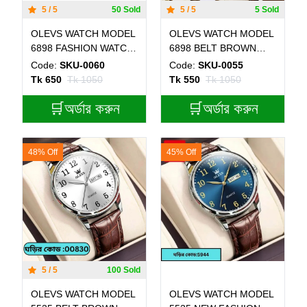
5 / 5
50 Sold
5 / 5
5 Sold
OLEVS WATCH MODEL
OLEVS WATCH MODEL
6898 FASHION WATCH
6898 BELT BROWN
FOR MEN FULL BLACK
DIAL BLACK COLOUR
Code:
SKU-0060
Code:
SKU-0055
COLOUR WATCH FOR
WATCH FOR MEN
Tk 650
Tk 1050
Tk 550
Tk 1050
MEN + এক পিস ব্যাটারি ফ্রি।
🛒অর্ডার করুন
🛒অর্ডার করুন
48% Off
45% Off
5 / 5
100 Sold
OLEVS WATCH MODEL
OLEVS WATCH MODEL