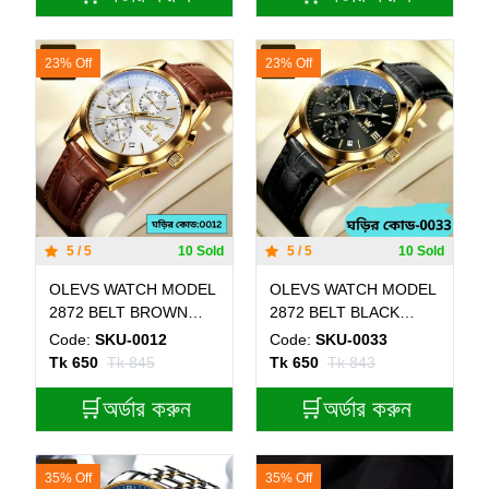
23% Off
23% Off
5 / 5
10 Sold
5 / 5
10 Sold
OLEVS WATCH MODEL
OLEVS WATCH MODEL
2872 BELT BROWN
2872 BELT BLACK
DIAL WHITE COLOUR
ROUND GOLDEN DIAL
Code:
SKU-0012
Code:
SKU-0033
WATCH FOR MEN + এক
BLACK COLOUR
Tk 650
Tk 845
Tk 650
Tk 843
পিস ব্যাটারি ফ্রি।
WATCH
🛒অর্ডার করুন
🛒অর্ডার করুন
35% Off
35% Off