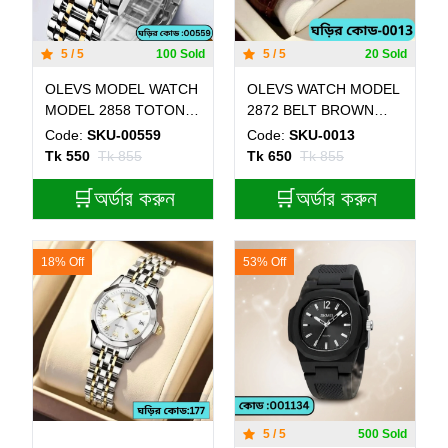
5 / 5
100 Sold
5 / 5
20 Sold
OLEVS MODEL WATCH
OLEVS WATCH MODEL
MODEL 2858 TOTON
2872 BELT BROWN
AR DIAL BLUE ROUND
DIAL BLUE COLOUR
Code:
SKU-00559
Code:
SKU-0013
GOLDEN - MAN WATCH
WATCH FOR MEN
Tk 550
Tk 855
Tk 650
Tk 855
🛒অর্ডার করুন
🛒অর্ডার করুন
18% Off
53% Off
5 / 5
500 Sold