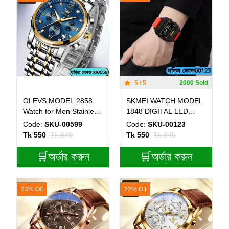
5 / 5
2000 Sold
OLEVS MODEL 2858
SKMEI WATCH MODEL
Watch for Men Stainless
1848 DIGITAL LED
Steel Watches - 2858
WATCH - RED COLOUR
Code:
SKU-00599
Code:
SKU-00123
TOTON AR DIAL BLUE
BELT
Tk 550
Tk 840
Tk 550
Tk 840
ROUND GOLDEN -
MAN WATCH
🛒অর্ডার করুন
🛒অর্ডার করুন
23% Off
22% Off