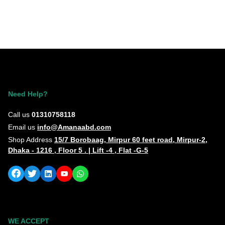
Need Help?
Call us
01310758118
Email us
info@Amanaabd.com
Shop Address
15/7 Borobaag, Mirpur 60 feet road, Mirpur-2,
Dhaka - 1216 , Floor 5 . | Lift -4 , Flat -G-5
WE ACCEPT