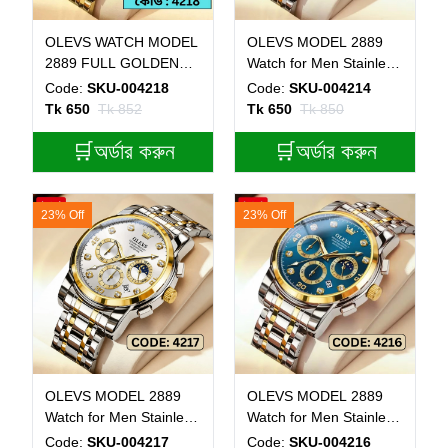
OLEVS WATCH MODEL
OLEVS MODEL 2889
2889 FULL GOLDEN
Watch for Men Stainless
COLOUR FOR MAN +
Steel Watches - 2889
Code:
SKU-004218
Code:
SKU-004214
এক পিস ব্যাটারি ফ্রি।
TOTON AR DIAL
Tk 650
Tk 852
Tk 650
Tk 850
BLACK ROUND
🛒অর্ডার করুন
GOLDEN - MAN WATCH
🛒অর্ডার করুন
+ এক পিস ব্যাটারি ফ্রি।
23% Off
23% Off
OLEVS MODEL 2889
OLEVS MODEL 2889
Watch for Men Stainless
Watch for Men Stainless
Steel Watches - 2889
Steel Watches - 2889
Code:
SKU-004217
Code:
SKU-004216