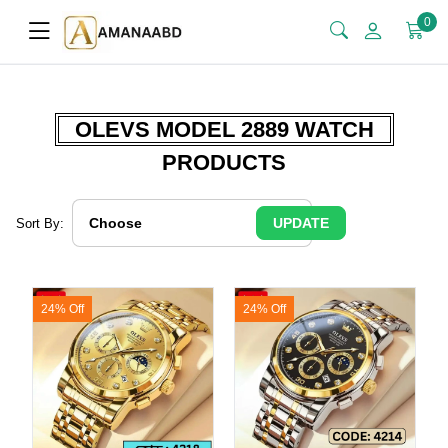
0
OLEVS MODEL 2889 WATCH
PRODUCTS
UPDATE
Sort By:
24% Off
24% Off